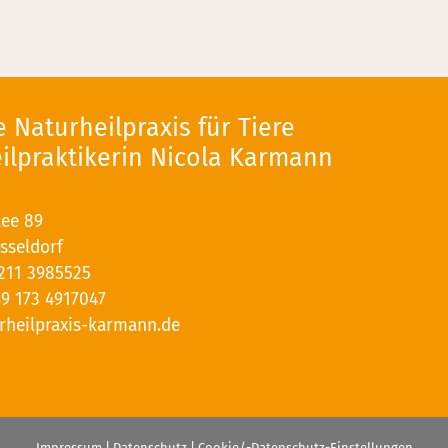
 Naturheilpraxis für Tiere
eilpraktikerin Nicola Karmann
lee 89
sseldorf
211 3985525
9 173 4917047
rheilpraxis-karmann.de
Impressum
|
Datenschutz
|
Cookie/-Datenschutz-Einstellungen