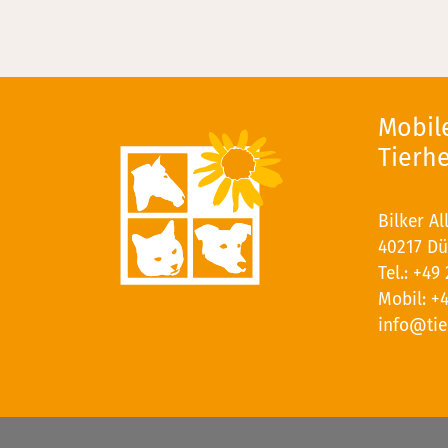
Mobile
Tierh
Bilker Al
40217 Dü
Tel.:
+49 
Mobil:
+4
info@tie